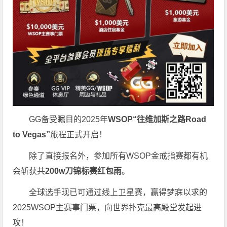
GG备受瞩目的2025年
WSOP“往维加斯之路Road
to Vegas”
旅程正式开启！
除了直接报名外，参加所有WSOP金戒指赛都有机
会斩获共
200w刀锦标赛红包雨
。
全球选手现已可通过线上卫星赛，赢得梦寐以求的
2025WSOP主赛事门票，向世界扑克最高殿堂发起进
攻！