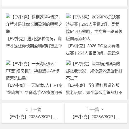
【EV扑克】遇到这6种情况，弃
牌才是让你长期盈利的明智之举
【EV扑克】2026IPG总决赛选
拔赛 | 263人围猎B组，吴武煌
54.4万领跑，主赛第一轮晋级版
图再添40人
【EV扑克】一天淘汰5人！FT变
【EV扑克】当年横扫牌桌的那
“绞肉机”！华裔选手AA惨遭河杀
批老玩家，如今怎么连鱼都打不
出局！
过了
上一篇
下一篇
【EV扑克】2025WSOP | 国人Li Jiaze赛事28获第9名，国人James Chen领先晋级赛事30
【EV扑克】2025WSOP | 罗曦湘赛事24拿下国人今年第一条金手链！徐强赛事25获季军