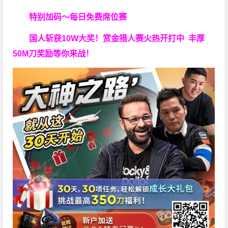
特别加码～每日免费席位赛
国人斩获
10W
大奖！
赏金猎人赛火热开打中 丰厚
50M刀奖励等你来战！