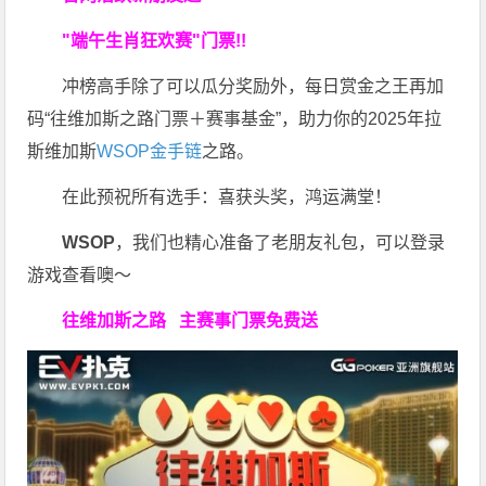
"端午生肖狂欢赛"门票!!
冲榜高手除了可以瓜分奖励外，每日赏金之王再加
码“往维加斯之路门票＋赛事基金”，助力你的2025年拉
斯维加斯
WSOP金手链
之路。
在此预祝所有选手：喜获头奖，鸿运满堂！
WSOP
，我们也精心准备了老朋友礼包，可以登录
游戏查看噢～
往维加斯之路
主赛事门票免费送