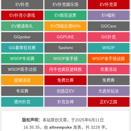
EV扑克
EV扑克娱乐场
EV扑克室
EV扑克小游戏
EV疯狂送票
EV福利
EV邀请有礼
EV顶级反馈60%
GGCare
GGpoker
GGPUKE
GG扑克
GG春季狂欢赛
Sashimi
WSOP
WSOP冬巡赛
WSOP金手链
WSOP金手链战报
WSOP高手过招
丹牛也疯狂逆转胜
优惠活动
促销活动
免费比赛
免费赛
冬巡赛
创造正EV
大逃杀玩法
德州扑克
扑克女神
正EV之路
版权声明：
本站原创文章，于2025年6月11日
16:35:35
，由
allnewpuke
发表，共 3228 字。