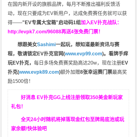
在国内新开设的旗舰品牌，每月不断推出福利反馈活
动，现在只要成为EV新用户，达成免费赛任务就可以获
得——
"EV专属大宝箱"启动码1组
加入EV扑克战队：
http://evpk7.com/96088
再送4张免费门票！
想跟美女
Sashimi
一起玩，
想知道最新资讯与赛
程，
敬请锁定EV扑克官网(
www.evp99.com
)。
看牌手痒
玩EV扑克，
每日多场免费赛奖励高达20w，现在注册
EV
扑克(
www.evpk89.com
)
额外加赠
8张幸运赛门票
最高奖
励1500倍！
好消息 EV扑克GG上线注册领取350美金新玩家
礼包！
全天24小时随机将掉落现金红包至牌局底池或玩
家余额!快体验吧