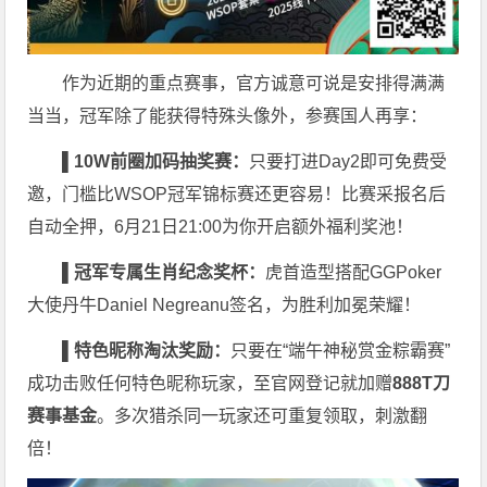
作为近期的重点赛事，官方诚意可说是安排得满满
当当，冠军除了能获得特殊头像外，参赛国人再享：
▌10W
前圈加码抽奖赛：
只要打进Day2即可免费受
邀，门槛比WSOP冠军锦标赛还更容易！比赛采报名后
自动全押，6月21日21:00为你开启额外福利奖池！
▌
冠军专属生肖纪念奖杯：
虎首造型搭配GGPoker
大使丹牛Daniel Negreanu签名，为胜利加冕荣耀！
▌
特色昵称淘汰奖励：
只要在“端午神秘赏金粽霸赛”
成功击败任何特色昵称玩家，至官网登记就加赠
888T
刀
赛事基金
。多次猎杀同一玩家还可重复领取，刺激翻
倍！