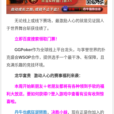
无论线上或线下赛场，最激励人心的就是见证国人
于世界舞台斩获佳绩了。
立即百度搜索领取门票！
GGPoker
作为全球线上平台龙头，与享誉世界的扑
克盛会
WSOP
合作，提供选手一个最干净、有保障，且
充满乐趣的竞技环境。
龙华富贵 激动人心的赛事福利来袭：
本周开始新朋友＋老朋友都将有各种领到手软的福
利大放送，要如何获得!?登入游戏中查看有没有收到惊
喜啦。
丹牛也疯狂逆转胜
，
决胜小妹
，现在正是你加入的