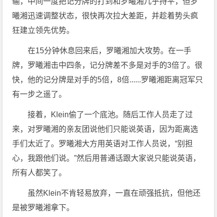
输，中间一度把记分牌的打到和罗曦湘几乎持平，但罗
曦湘迅速调整状态，很快再次拉大差距，并趁着势头疯
狂建立领先优势。
在15分钟休息回来后，罗曦湘加大攻势。在一手
牌，罗曦湘击中四条，记分牌差不多是对手的3倍了。很
快，他的记分牌是对手的5倍，8倍......罗曦湘距离冠军只
有一步之遥了。
接着，Klein偷了一个底池。随后工作人员走了过
来，对罗曦湘的亲友团说他们只能说英语，因为距离选
手们太近了。罗曦湘大方用英语对工作人员说，“别担
心，我跟他们说。”然后用普通话跟大家说只能说英语，
所有人都笑了。
虽然Klein不肯轻易放弃，一直在顽强抵抗，但他还
是被罗曦湘拿下。