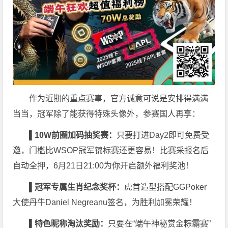
作为近期的重点赛事，官方诚意可说是安排得满满
当当，冠军除了能获得特殊头像外，参赛国人再享：
▌10W
前圈加码抽奖赛：
只要打进Day2即可免费受
邀，门槛比WSOP冠军锦标赛还更容易！比赛采报名后
自动全押，6月21日21:00为你开启额外福利奖池！
▌
冠军专属生肖纪念奖杯：
虎首造型搭配GGPoker
大使丹牛Daniel Negreanu签名，为胜利加冕荣耀！
▌
特色昵称淘汰奖励：
只要在“端午神秘赏金粽霸赛”