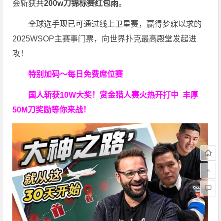
会斩获共
200w刀锦标赛红包雨
。
全球选手现已可通过线上卫星赛，赢得梦寐以求的
2025WSOP主赛事门票，向世界扑克最高殿堂发起进
攻！
特别加码～每日免费席位赛
国人斩获
10W
大奖！
赏金猎人赛火热开打中 丰厚
50M刀奖励等你来战！