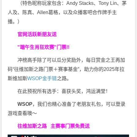
（特色昵称玩家包含：Andy Stacks、Tony Lin、茅
人及、陈真、Allen葛格，以及众播客吧合作牌手主
播。）
官网活跃新朋友送
"端午生肖狂欢赛"门票!!
冲榜高手除了可以瓜分奖励外，每日赏金之王再加
码“往维加斯之路门票＋赛事基金”，助力你的2025年拉
斯维加斯
WSOP金手链
之路。
在此预祝所有选手：喜获头奖，鸿运满堂！
WSOP
，我们也精心准备了老朋友礼包，可以登录
游戏查看噢～
往维加斯之路
主赛事门票免费送