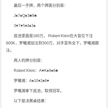
最后一手牌，两个牌面分别是：
J♠7♠Q♠3♣9♣
3♥7♥5♦4♠3♠
底池里面是160万， Robert Klein在大盲位下注
600K，罗曦湘加注到300万，对手宣布全下，罗曦湘跟
注。
两人的牌分别是：
Robert Klein：A♥K♠9♠6♣
罗曦湘：A♠10♦2♠6♥
罗曦湘拿下底池，取得冠军。
以下是决赛桌结果：