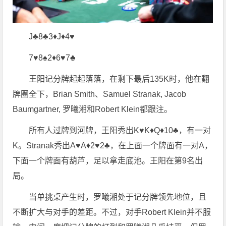
J♣8♣3♦J♦4♥
7♥8♠2♦6♥7♣
王阳记分牌起起落落，在剩下最后135K时，他在翻
牌圈全下，Brian Smith、Samuel Stranak, Jacob
Baumgartner, 罗曦湘和Robert Klein都跟注。
所有人过牌到河牌，王阳秀出K♥K♦Q♦10♣，有一对
K。Stranak秀出A♥A♦2♥2♣，在上面一个牌面有一对A，
下面一个牌面有葫芦，足以拿走底池。王阳在第9名出
局。
当单挑桌产生时，罗曦湘处于记分牌领先地位，且
不断扩大与对手的差距。不过，对手Robert Klein并不服