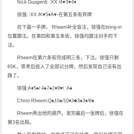
Nick Guagenti: :XX /4♥3♥4♦
徐强: :XX /K♥5♦A♥-在第五条街弃牌
在下面一手牌， Rheem补全盲注，徐强在bring-in
位置跟注。在第四和第五条街，徐强均跟注对手的下
注。
Rheem在第六条街完成明三条，下注。徐强只剩
65K，思考后投入了全部记分牌，然后发现自己没有出
路了。
徐强:A♦5♠/ 4♠7♠2♦9♥/ A♠
Chino Rheem:Q♠10♠/10♦3♣3♠3♦/9♠
Rheem秀出他的葫芦。发完最后一张牌后，徐强在
第3名出局。