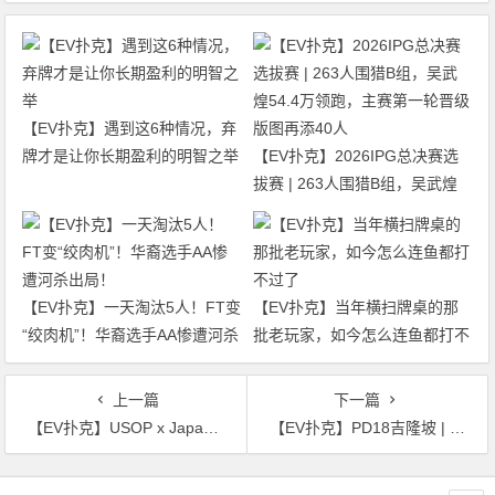
【EV扑克】遇到这6种情况，弃
牌才是让你长期盈利的明智之举
【EV扑克】2026IPG总决赛选
拔赛 | 263人围猎B组，吴武煌
54.4万领跑，主赛第一轮晋级版
图再添40人
【EV扑克】一天淘汰5人！FT变
【EV扑克】当年横扫牌桌的那
“绞肉机”！华裔选手AA惨遭河杀
批老玩家，如今怎么连鱼都打不
出局！
过了
上一篇
下一篇
【EV扑克】USOP x Japan Gold Dragon 大阪系列赛早鸟套餐震撼发布，限量供应，把握机会！
【EV扑克】PD18吉隆坡 | 最后24强晋级主赛决赛圈 中国选手白云鹏以548w记分牌称霸决赛！
文