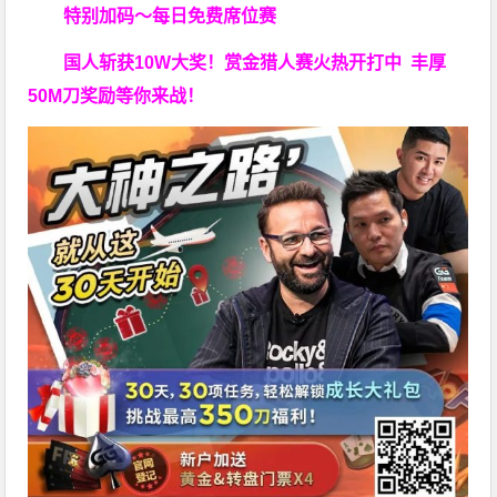
特别加码～每日免费席位赛
国人斩获
10W
大奖！
赏金猎人赛火热开打中 丰厚
50M刀奖励等你来战！