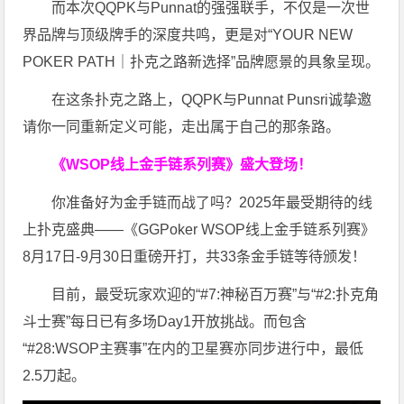
而本次QQPK与Punnat的强强联手，不仅是一次世
界品牌与顶级牌手的深度共鸣，更是对“YOUR NEW
POKER PATH｜扑克之路新选择”品牌愿景的具象呈现。
在这条扑克之路上，QQPK与Punnat Punsri诚挚邀
请你一同重新定义可能，走出属于自己的那条路。
《WSOP线上金手链系列赛》
盛大登场！
你准备好为金手链而战了吗？2025年最受期待的线
上扑克盛典——《GGPoker WSOP线上金手链系列赛》
8月17日-9月30日重磅开打，共33条金手链等待颁发！
目前，最受玩家欢迎的“#7:神秘百万赛”与“#2:扑克角
斗士赛”每日已有多场Day1开放挑战。而包含
“#28:WSOP主赛事”在内的卫星赛亦同步进行中，最低
2.5刀起。