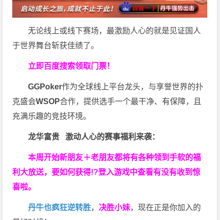
无论线上或线下赛场，最激励人心的就是见证国人
于世界舞台斩获佳绩了。
立即百度搜索领取门票！
GGPoker
作为全球线上平台龙头，与享誉世界的扑
克盛会
WSOP
合作，提供选手一个最干净、有保障，且
充满乐趣的竞技环境。
龙华富贵 激动人心的赛事福利来袭：
本周开始新朋友＋老朋友都将有各种领到手软的福
利大放送，要如何获得!?登入游戏中查看有没有收到惊
喜啦。
丹牛也疯狂逆转胜
，
决胜小妹
，现在正是你加入的