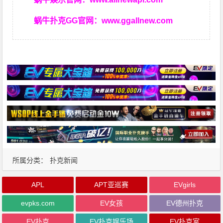
蜗牛扑克GG官网：
www.ggallnew.com
所属分类：
扑克新闻
APL
APT亚巡赛
EVgirls
evpks.com
EV女孩
EV德州扑克
EV扑克
EV扑克娱乐场
EV扑克室