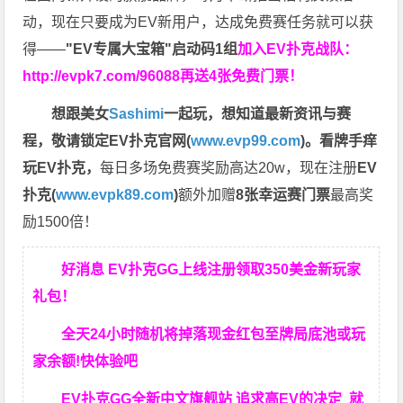
动，现在只要成为EV新用户，达成免费赛任务就可以获
得——
"EV专属大宝箱"启动码1组
加入EV扑克战队：
http://evpk7.com/96088
再送4张免费门票！
想跟美女
Sashimi
一起玩，
想知道最新资讯与赛
程，
敬请锁定EV扑克官网(
www.evp99.com
)。
看牌手痒
玩EV扑克，
每日多场免费赛奖励高达20w，现在注册
EV
扑克(
www.evpk89.com
)
额外加赠
8张幸运赛门票
最高奖
励1500倍！
好消息 EV扑克GG上线注册领取350美金新玩家
礼包！
全天24小时随机将掉落现金红包至牌局底池或玩
家余额!快体验吧
EV扑克GG
全新中文旗舰站
追求高EV
的决定
就