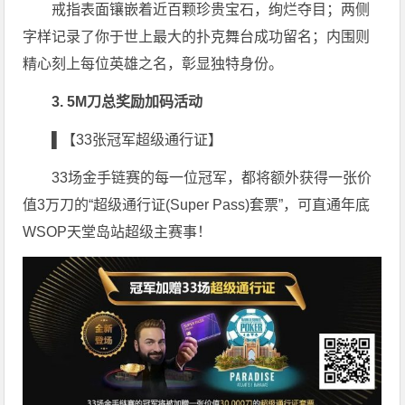
戒指表面镶嵌着近百颗珍贵宝石，绚烂夺目；两侧
字样记录了你于世上最大的扑克舞台成功留名；内围则
精心刻上每位英雄之名，彰显独特身份。
3. 5M刀总奖励加码活动
▌【33张冠军超级通行证】
33场金手链赛的每一位冠军，都将额外获得一张价
值3万刀的“超级通行证(Super Pass)套票”，可直通年底
WSOP天堂岛站超级主赛事！