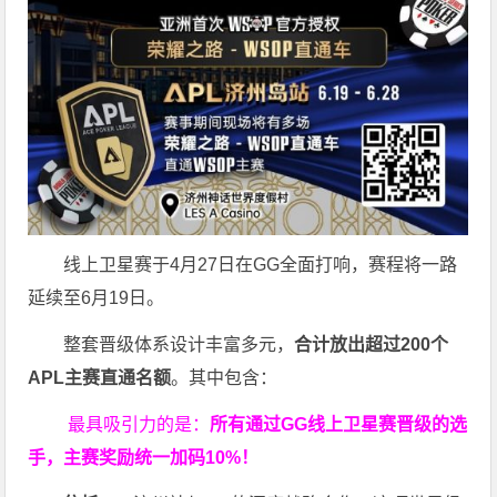
线上卫星赛于4月27日在GG全面打响，赛程将一路
延续至6月19日。
整套晋级体系设计丰富多元，
合计放出
超过200个
APL主赛直通名额
。其中包含：
最具吸引力的是：
所有通过
GG
线上卫星赛晋级的选
手，主赛奖励统一加码
10%
！