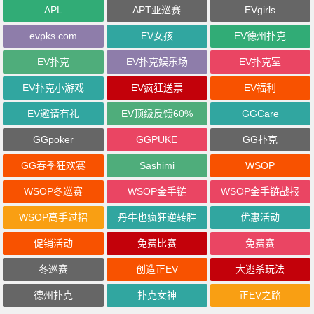
APL
APT亚巡赛
EVgirls
evpks.com
EV女孩
EV德州扑克
EV扑克
EV扑克娱乐场
EV扑克室
EV扑克小游戏
EV疯狂送票
EV福利
EV邀请有礼
EV顶级反馈60%
GGCare
GGpoker
GGPUKE
GG扑克
GG春季狂欢赛
Sashimi
WSOP
WSOP冬巡赛
WSOP金手链
WSOP金手链战报
WSOP高手过招
丹牛也疯狂逆转胜
优惠活动
促销活动
免费比赛
免费赛
冬巡赛
创造正EV
大逃杀玩法
德州扑克
扑克女神
正EV之路