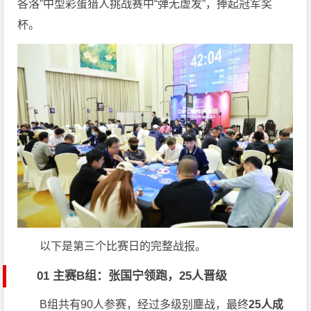
各洛”中型彩蛋猎人挑战赛中“弹无虚发”，捧起冠军奖
杯。
以下是第三个比赛日的完整战报。
01 主赛B组：张国宁领跑，25人晋级
B组共有90人参赛，经过多级别鏖战，最终
25人成