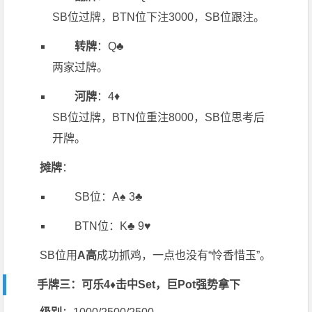
SB位过牌，BTN位下注3000，SB位跟注。
转牌
：Q♣️
两家过牌。
河牌
：4♦️
SB位过牌，BTN位重注8000，SB位思考后
开牌。
摊牌
：
SB位：A♠️ 3♣️
BTN位：K♣️ 9♥️
SB位用
A高
成功抓鸡，一点也没有“怜香惜玉”。
手牌三：可乐4♦️击中Set，巨Pot强势拿下