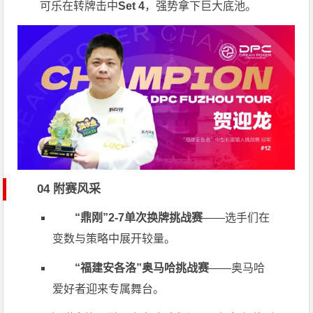
可乐在转牌击中
Set 4
，强势拿下巨大底池。
04 附赛风采
“鼎刚”2-7单次换牌挑战赛
——选手们在
变数与策略中展开较量。
“福建安各洛”奥马哈挑战赛
——奥马哈
爱好者迎来专属舞台。