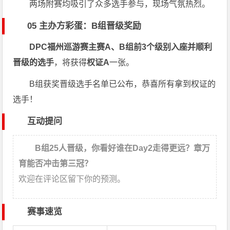
两场附赛均吸引了众多选手参与，现场气氛热烈。
05 主办方彩蛋：B组晋级奖励
DPC福州巡游赛主赛A、B组前3个级别入座并顺利
晋级的选手
，将获得
权证A
一张。
B组获奖晋级选手名单已公布，恭喜所有拿到权证的
选手！
互动提问
B组25人晋级，你看好谁在Day2走得更远？章万
育能否冲击第三冠？
欢迎在评论区留下你的预测。
赛事速览