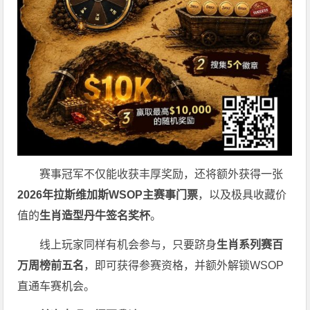
赛事冠军不仅能收获丰厚奖励，还将额外获得一张
2026
年拉斯维加斯
WSOP
主赛事门票
，以及极具收藏价
值的
生肖造型丹牛签名奖杯
。
线上玩家同样有机会参与，只要跻身
生肖系列赛百
万周榜前五名
，即可获得参赛资格，并额外解锁WSOP
直通车赛机会。