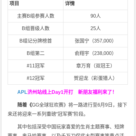
项目
详情
主赛B组参赛人数
90人
B组晋级人数
25人
B组记分牌榜首
张国宁（357,000）
B组第二
俞翔宇（238,000）
#11冠军
章万育（双冠王）
#12冠军
贺迎龙（彩蛋猎人）
APL
济州站线上Day1开打
新朋友福利来了！
随着《
GG全球狂欢赛》将一路进行至6月9日，接下
来还将迎来一系列重磅“冠军赛”阶段。
其中包括深受中国玩家喜爱的生肖主题赛事、短牌
赛事、奥马哈赛事，以及千万刀保底大型赛事等重点活