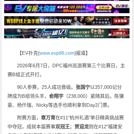
【EV扑克(
www.evp86.com
)报道】
2026年6月7日，DPC福州巡游赛第三个比赛日，主
赛B组正式开打。
90人参赛，25人成功晋级。
张国宁
以357,000记分
牌成为B组领头羊，
俞翔宇
（238,000）紧随其后。陈骥
豪、杨仟瑞、Nicky等选手也顺利拿到Day2门票。
附赛方面，
章万育
在#11“杭州礼酒”单日精英挑战赛
中夺冠，成就本届赛事
双冠王
；
贺迎龙
则在#12“福建安