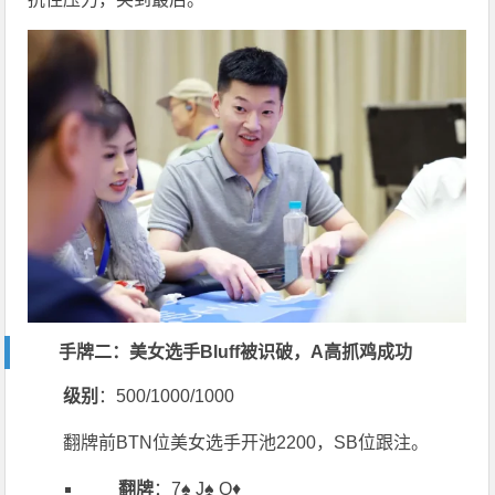
手牌二：美女选手Bluff被识破，A高抓鸡成功
级别
：500/1000/1000
翻牌前BTN位美女选手开池2200，SB位跟注。
翻牌
：7♠️ J♠️ Q♦️