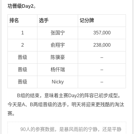
功晋级Day2
。
排名
选手
记分牌
1
张国宁
357,000
2
俞翔宇
238,000
晋级
陈骥豪
–
晋级
杨仟瑞
–
晋级
Nicky
–
B组的结束，意味着主赛Day2的阵容已初步成型。
今天是A、B两组晋级的选手，明天将迎来更残酷的淘汰
赛。
90人的参赛数据，是暴风雨前的宁静，还是平静