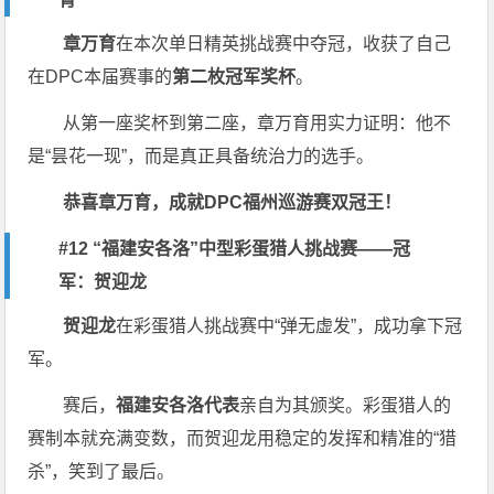
章万育
在本次单日精英挑战赛中夺冠，收获了自己
在DPC本届赛事的
第二枚冠军奖杯
。
从第一座奖杯到第二座，章万育用实力证明：他不
是“昙花一现”，而是真正具备统治力的选手。
恭喜章万育，成就DPC福州巡游赛双冠王！
#12 “福建安各洛”中型彩蛋猎人挑战赛——冠
军：贺迎龙
贺迎龙
在彩蛋猎人挑战赛中“弹无虚发”，成功拿下冠
军。
赛后，
福建安各洛代表
亲自为其颁奖。彩蛋猎人的
赛制本就充满变数，而贺迎龙用稳定的发挥和精准的“猎
杀”，笑到了最后。