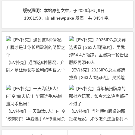
版权声明：
本站原创文章，于2026年6月9日
19:01:58
，由
allnewpuke
发表，共 3454 字。
【EV扑克】遇到这6种情况，弃
牌才是让你长期盈利的明智之举
【EV扑克】2026IPG总决赛选
拔赛 | 263人围猎B组，吴武煌
54.4万领跑，主赛第一轮晋级版
图再添40人
【EV扑克】一天淘汰5人！FT变
【EV扑克】当年横扫牌桌的那
“绞肉机”！华裔选手AA惨遭河杀
批老玩家，如今怎么连鱼都打不
出局！
过了