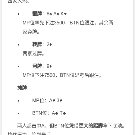
四家入池。
翻牌
：8♠️ A♠️ K♥️
MP位率先下注3500，BTN位跟注，其余两
家弃牌。
转牌
：2♦️
两家过牌。
河牌
：9♦️
MP位下注7500，BTN位思考后跟注。
摊牌
：
MP位：A♥️ 3♥️
BTN位：A♣️ T♣️
两人都击中A，但BTN位凭借
更大的踢脚
拿下底池。
抗住压力，笑到最后。