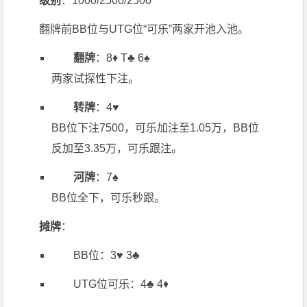
级别
：1000/2500/2500
翻牌前BB位与UTG位“可乐”两家开池入池。
翻牌
：8♦️ T♣️ 6♠️
两家试探性下注。
转牌
：4♥️
BB位下注7500，可乐加注至1.05万，BB位
反加至3.35万，可乐跟注。
河牌
：7♠️
BB位全下，可乐秒跟。
摊牌
：
BB位：3♥️ 3♣️
UTG位可乐：4♣️ 4♦️