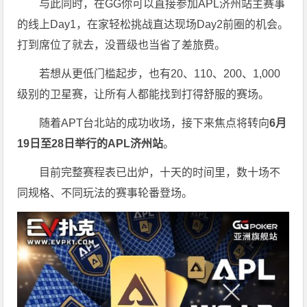
与此同时，在GG你可以直接参加APL济州站主赛事
的线上Day1，在家轻松挑战直达现场Day2前圈的机会。
打到席位了就去，没晋级也当省了差旅费。
若想从更低门槛起步，也有20、110、200、1,000
级别的卫星赛，让所有人都能找到打得舒服的赛场。
随着APT台北站的成功收场，接下来焦点将转向
6
月
19
日至
28
日举行的
APL
济州站
。
目前完整赛程表已出炉，十天的时间里，数十场不
同规格、不同玩法的赛事轮番登场。