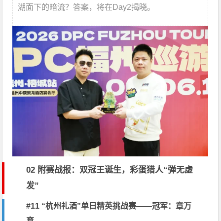
湖面下的暗流？答案，将在Day2揭晓。
02 附赛战报：双冠王诞生，彩蛋猎人“弹无虚
发”
#11 “杭州礼酒”单日精英挑战赛——冠军：章万
育