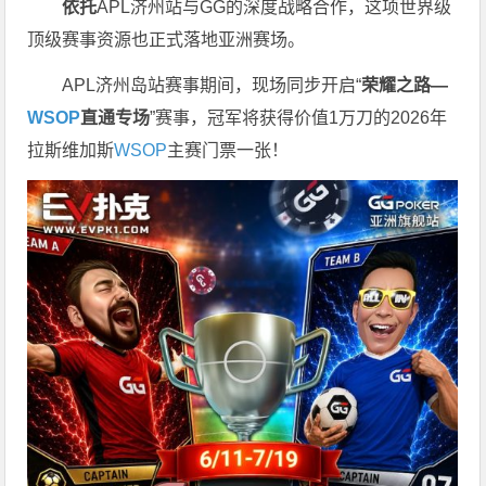
依托
APL济州站与GG的深度战略合作，这项世界级
顶级赛事资源也正式落地亚洲赛场。
APL济州岛站赛事期间，现场同步开启“
荣耀之路
—
WSOP
直通专场
”赛事，冠军将获得价值1万刀的2026年
拉斯维加斯
WSOP
主赛门票一张！