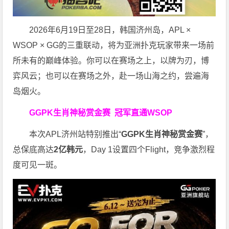
2026年6月19日至28日，韩国济州岛，APL ×
WSOP × GG的三重联动，将为亚洲扑克玩家带来一场前
所未有的巅峰体验。
你可以在赛场之上，以牌为刃，博
弈风云；也可以在赛场之外，赴一场山海之约，尝遍海
岛烟火。
GGPK生肖神秘赏金赛
冠军直通WSOP
本次APL济州站特别推出“
GGPK
生肖神秘赏金赛
”，
总保底高达
2
亿韩元
，Day 1设置四个Flight，竞争激烈程
度可见一斑。