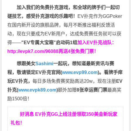
加入我们的免费扑克游戏，和全球的牌手们一起切
磋技艺，感受扑克游戏的乐趣吧！
EV扑克作为GGPoker
在国内新开设的旗舰品牌，每月不断推出福利反馈活
动，现在只要成为EV新用户，达成免费赛任务就可以获
得——
"EV专属大宝箱"启动码1组
加入EV扑克战队：
http://evpk7.com/96088
再送4张免费门票！
想跟美女
Sashimi
一起玩，
想知道最新资讯与赛
程，
敬请锁定EV扑克官网(
www.evp99.com
)。
看牌手痒
玩EV扑克，
每日多场免费赛奖励高达20w，现在注册
EV
扑克(
www.evpk89.com
)
额外加赠
8张幸运赛门票
最高奖
励1500倍！
好消息 EV扑克GG上线注册领取350美金新玩家
礼包！