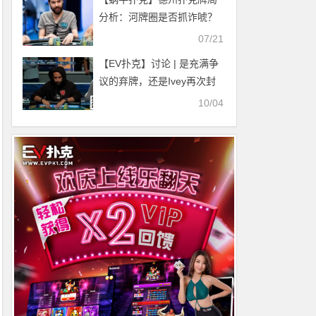
分析：河牌圈是否抓诈唬？
07/21
【EV扑克】讨论 | 是充满争
议的弃牌，还是Ivey再次封
神？
10/04