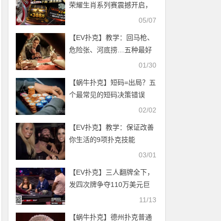
荣耀生肖系列赛震撼开启，
门票免费抽，打造专属国人
05/07
的扑克盛宴
【EV扑克】教学：回马枪、
危险张、河底捞…五种最好
的诈唬术
01/30
【蜗牛扑克】短码=出局？五
个最常见的短码决策错误
02/02
【EV扑克】教学：保证改善
你生活的9项扑克技能
03/01
【EV扑克】三人翻牌全下，
发四次牌争夺110万美元巨
池，A高成为最大赢家
11/13
【蜗牛扑克】德州扑克普通