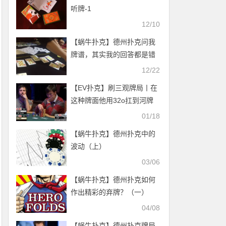
听牌-1
12/10
【蜗牛扑克】德州扑克问我
牌谱，其实我的回答都是错
的。
12/22
【EV扑克】刷三观牌局丨在
这种牌面他用32o扛到河牌
居然还能赢！
01/18
【蜗牛扑克】德州扑克中的
波动（上）
03/06
【蜗牛扑克】德州扑克如何
作出精彩的弃牌？（一）
04/08
【蜗牛扑克】德州扑克牌局