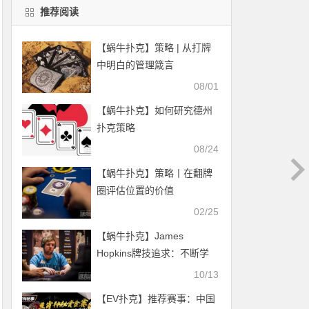
推荐阅读
【蜗牛扑克】策略 | 从打牌
中明白的管理箴言
08/01
【蜗牛扑克】如何研究德州
扑克策略
08/24
【蜗牛扑克】策略丨在翻牌
圈评估位置的价值
02/25
【蜗牛扑克】James
Hopkins牌技追求：不断学
习，不断变好
10/13
【EV扑克】推荐赛事：中国