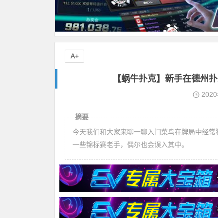
A+
【蜗牛扑克】新手在德州扑
202
摘要
今天我们和大家来聊一聊入门菜鸟在牌局中经常
一些锦标赛老手，偶尔也会误入其中。