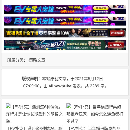
所属分类：
策略文章
版权声明：
本站原创文章，于2021年5月12日
07:09:00
，由
allnewpuke
发表，共 2289 字。
【EV扑克】遇到这6种情况，弃
【EV扑克】当年横扫牌桌的那