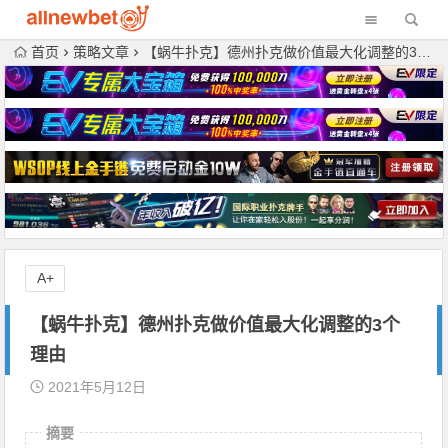
首页
策略文章
【蜗牛扑克】德州扑克做价值最大化调整的3个理由
A+
【蜗牛扑克】德州扑克做价值最大化调整的3个
理由
2021年5月12日
摘要