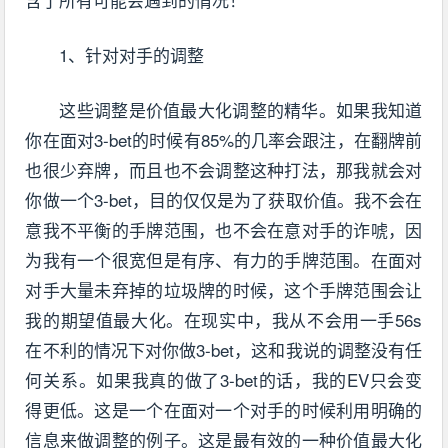
1、针对对手的调整
这些调整是价值最大化调整的精华。如果我知道
你在面对3-bet的时候有85%的几率会跟注，在翻牌前
也很少弃牌，而且也不会调整这种打法，那我就会对
你做一个3-bet，目的仅仅是为了获取价值。我不会在
意我不平衡的手牌范围，也不会在意对手的诈唬，因
为我有一个很宽但是有序、有力的手牌范围。在面对
对手大量未弃掉的垃圾牌的时候，这个手牌范围会让
我的期望值最大化。在现实中，我从不会用一手56s
在不利的情况下对你做3-bet，这和我说的调整没有任
何关系。如果我真的做了3-bet的话，我的EV只会变
得更低。这是一个在面对一个对手的时候利用明确的
信息来做调整的例子。这是最有效的一种价值最大化